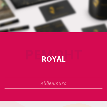
РЕМОНТ
ROYAL
Айдентика