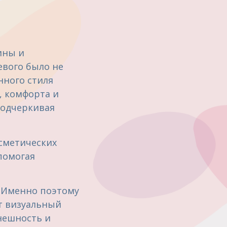
ины и
евого было не
нного стиля
, комфорта и
 подчеркивая
сметических
помогая
? Именно поэтому
от визуальный
нешность и