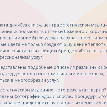
ета для «Eva clinic», центра эстетической медиц
шение использовать оттенки бежевого и коричн
ное внимание было уделено сохранению фирме
ые цвета не только создают ощущение теплоты
ично сочетаются с общим брендом «Eva clinic»,
фессионализм услуг.
редставлены подробные описания различных ко
подход делает его информативным и полезным, 
ься в многообразии услуг.
 эстетической медицине – это результат, верно
зованы фотографии «до» и «после» процедур. Эт
т заранее представить, как может измениться в